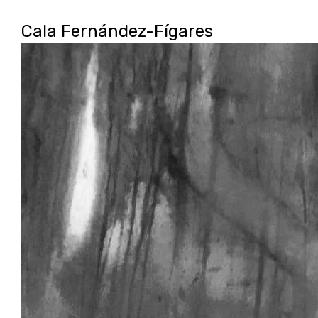
1553718408204_0_IMG-2019012
Cala Fernández-Fígares