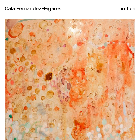
Cala Fernández-Fígares
índice