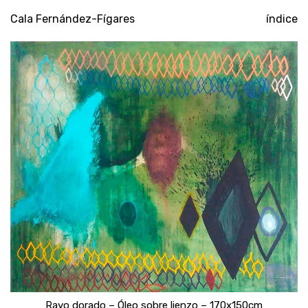
Cala Fernández-Fígares
índice
Rayo dorado – Óleo sobre lienzo – 170x150cm