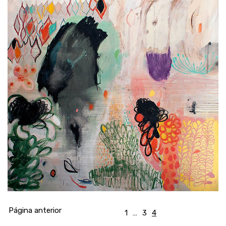
Página anterior
1
…
3
4